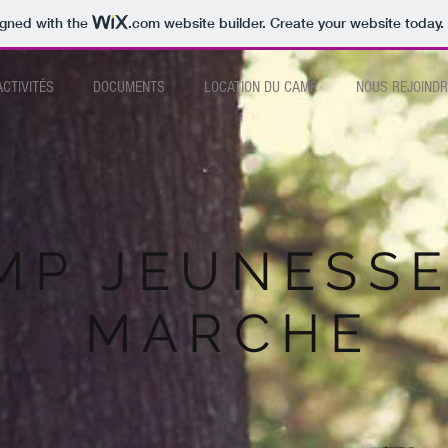
igned with the
.com
website builder. Create your website today.
ACTIVITÉS
DOCUMENTS
LOCATION DU CAMP
NOUS REJOINDR
MP JEUNESSE
MARCHE