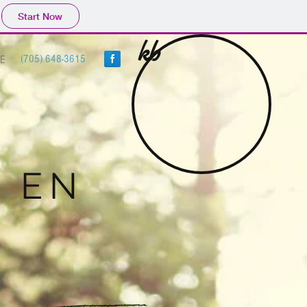
Start Now
kb
(705) 648-3615
E
 EN