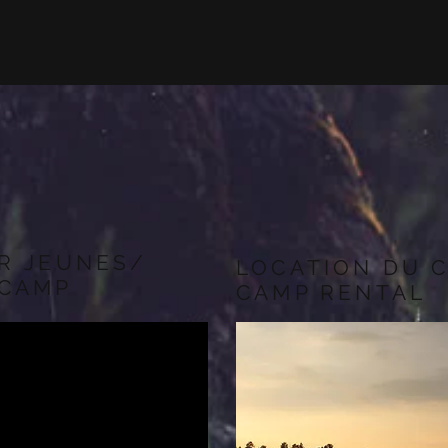
R JEUNES/
LOCATION DU 
 CAMP
CAMP RENTAL